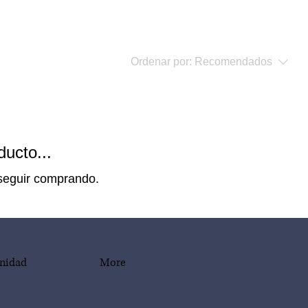
Ordenar por:
Recomendados
ucto...
 seguir comprando.
nidad
More